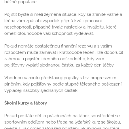
běžné populace.
Pojistit byste si měli zejména situace, kdy se zraníte vážně a
léčba vám způsobí výpadek příjmů kvůli pracovní
neschopnosti, případně trvalé následky a invaliditu, které
omezí dlouhodobě vaši schopnost vydělávat.
Pokud nemáte dostatečnou finanční rezervu a s vaším
rozpočtem může zamávat i krátkodobé léčení, lze doporučit
zahrnout i pojištění denního odškodného, kdy vám
pojišťovny vyplatí sjednanou částku za každý den léčby.
Vhodnou variantu představují pojistky s tzv. progresivním
plněním, kdy pojišťovny podle stupně tělesného poškození
vyplácejí násobky sjednaných částek.
Školní kurzy a tábory
Pokud posíláte děti o prázdninách na tábor, soustředění se
sportovním oddílem nebo třeba na lyžařský kurz se školou,
ověřte si, jak organizátoři řeší pojištění. Skupinová pojištění