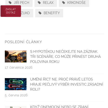
JIŘÍ PECH
RELAX
KRKONOŠE
ZASLAT
PENZIJKO
BENEFITY
DOTAZ
POSLEDNÍ ČLÁNKY
S HYPOTÉKOU NEČEKEJTE NA ZÁZRAK.
TŘI SCÉNÁŘE, CO MŮŽE PŘINÉST DRUHÁ
POLOVINA ROKU
17. července 2026
UMĚNÍ ŘÍCT NE. PROČ PRÁVĚ LETOS
HRAJE PEČLIVÝ VÝBĚR INVESTIC ZÁSADNÍ
ROLI?
5. června 2026
KDYŽ ONEMOCNÍ NEBO SE ZRANÍ