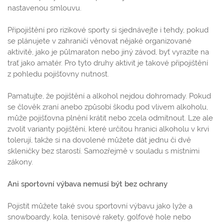
nastavenou smlouvu.
Připojištění pro rizikové sporty si sjednávejte i tehdy, pokud
se plánujete v zahraničí věnovat nějaké organizované
aktivitě, jako je půlmaraton nebo jiný závod, byť vyrazíte na
trať jako amatér. Pro tyto druhy aktivit je takové připojištění
z pohledu pojišťovny nutnost.
Pamatujte, že pojištění a alkohol nejdou dohromady. Pokud
se člověk zraní anebo způsobí škodu pod vlivem alkoholu,
může pojišťovna plnění krátit nebo zcela odmítnout. Lze ale
zvolit varianty pojištění, které určitou hranici alkoholu v krvi
tolerují, takže si na dovolené můžete dát jednu či dvě
skleničky bez starostí. Samozřejmě v souladu s místními
zákony.
Ani sportovní výbava nemusí být bez ochrany
Pojistit můžete také svou sportovní výbavu jako lyže a
snowboardy, kola, tenisové rakety, golfové hole nebo