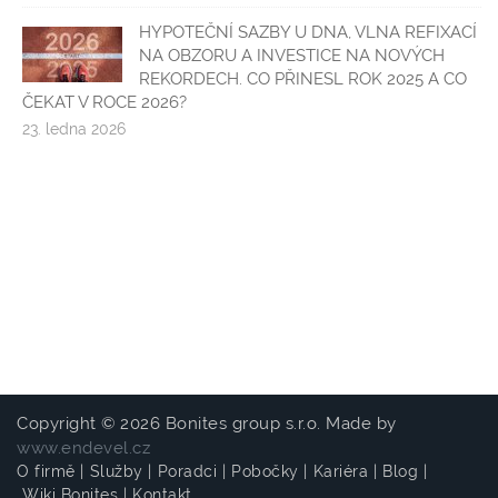
HYPOTEČNÍ SAZBY U DNA, VLNA REFIXACÍ
NA OBZORU A INVESTICE NA NOVÝCH
REKORDECH. CO PŘINESL ROK 2025 A CO
ČEKAT V ROCE 2026?
23. ledna 2026
Copyright © 2026 Bonites group s.r.o. Made by
www.endevel.cz
O firmě
|
Služby
|
Poradci
|
Pobočky
|
Kariéra
|
Blog
|
Wiki Bonites
|
Kontakt