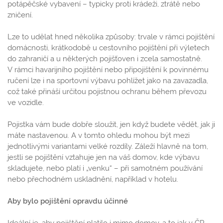
potápěčské vybavení – typicky proti krádeži, ztrátě nebo
zničení.
Lze to udělat hned několika způsoby: trvale v rámci pojištění
domácnosti, krátkodobě u cestovního pojištění při výletech
do zahraničí a u některých pojišťoven i zcela samostatně.
V rámci havarijního pojištění nebo připojištění k povinnému
ručení lze i na sportovní výbavu pohlížet jako na zavazadla,
což také přináší určitou pojistnou ochranu během převozu
ve vozidle.
Pojistka vám bude dobře sloužit, jen když budete vědět, jak ji
máte nastavenou. A v tomto ohledu mohou být mezi
jednotlivými variantami velké rozdíly. Záleží hlavně na tom,
jestli se pojištění vztahuje jen na váš domov, kde výbavu
skladujete, nebo platí i „venku“ – při samotném používání
nebo přechodném uskladnění, například v hotelu.
Aby bylo pojištění opravdu účinné