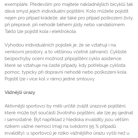
exempláře. Především pro majitele nákladnějších bicyklů tak
dává smysl jejich individuální pojištění. Kolo můžete pojistit
nejen pro případ krádeže, ale také pro případ poškození živly,
při přepravě, při nehodě během jízdy nebo vandalismem.
Takto lze pojistit kola i elektrokola.
Výhodou individuálních pojistek je, že se vztahují i na
venkovní prostory, a to většinou včetně zahraničí. Cyklisté
bezpochyby ocení možnost připojištění cyklo asistence,
které se vztahuje na časté případy, kdy potřebuje cyklista
pomoc, typicky při dopravní nehodě nebo poškození kola.
Pojistit lze i více kol v rámci jedné smlouvy.
Vážnější úrazy
Aktivnější sportovci by měli určitě zvážit úrazové pojištění,
které může být součástí životního pojištění, ale lze jej sjednat
i samostatně. Byť například z hlediska invalidity jsou větším
rizikem vážné nemoci (mají na svědomí 95 % případů
invalidity), u sportovců je riziko vážnějšího úrazu vyšší než u