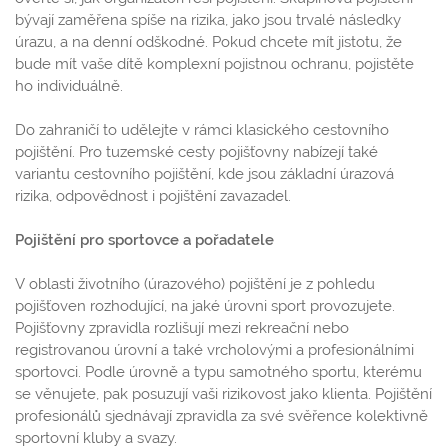
bývají zaměřena spíše na rizika, jako jsou trvalé následky
úrazu, a na denní odškodné. Pokud chcete mít jistotu, že
bude mít vaše dítě komplexní pojistnou ochranu, pojistěte
ho individuálně.
Do zahraničí to udělejte v rámci klasického cestovního
pojištění. Pro tuzemské cesty pojišťovny nabízejí také
variantu cestovního pojištění, kde jsou základní úrazová
rizika, odpovědnost i pojištění zavazadel.
Pojištění pro sportovce a pořadatele
V oblasti životního (úrazového) pojištění je z pohledu
pojišťoven rozhodující, na jaké úrovni sport provozujete.
Pojišťovny zpravidla rozlišují mezi rekreační nebo
registrovanou úrovní a také vrcholovými a profesionálními
sportovci. Podle úrovně a typu samotného sportu, kterému
se věnujete, pak posuzují vaši rizikovost jako klienta. Pojištění
profesionálů sjednávají zpravidla za své svěřence kolektivně
sportovní kluby a svazy.