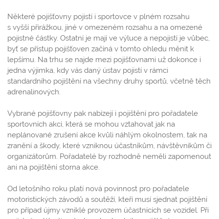
Některé pojišťovny pojistí i sportovce v plném rozsahu
s vyšší přirážkou, jiné v omezeném rozsahu a na omezené
pojistné částky. Ostatní je mají ve výluce a nepojistí je vůbec,
byť se přístup pojišťoven začíná v tomto ohledu měnit k
lepšímu. Na trhu se najde mezi pojišťovnami už dokonce i
jedna výjimka, kdy vás daný ústav pojistí v rámci
standardního pojištění na všechny druhy sportů, včetně těch
adrenalinových.
Vybrané pojišťovny pak nabízejí i pojištění pro pořadatele
sportovních akcí, která se mohou vztahovat jak na
neplánované zrušení akce kvůli náhlým okolnostem, tak na
zranění a škody, které vzniknou účastníkům, návštěvníkům či
organizátorům. Pořadatelé by rozhodně neměli zapomenout
ani na pojištění storna akce.
Od letošního roku platí nová povinnost pro pořadatele
motoristických závodů a soutěží, kteří musí sjednat pojištění
pro případ újmy vzniklé provozem účastnících se vozidel. Při