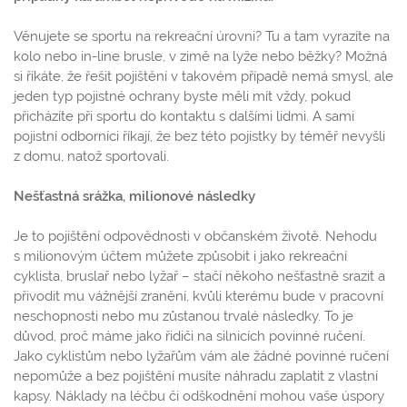
Věnujete se sportu na rekreační úrovni? Tu a tam vyrazíte na
kolo nebo in-line brusle, v zimě na lyže nebo běžky? Možná
si říkáte, že řešit pojištění v takovém případě nemá smysl, ale
jeden typ pojistné ochrany byste měli mít vždy, pokud
přicházíte při sportu do kontaktu s dalšími lidmi. A sami
pojistní odborníci říkají, že bez této pojistky by téměř nevyšli
z domu, natož sportovali.
Nešťastná srážka, milionové následky
Je to pojištění odpovědnosti v občanském životě. Nehodu
s milionovým účtem můžete způsobit i jako rekreační
cyklista, bruslař nebo lyžař – stačí někoho nešťastně srazit a
přivodit mu vážnější zranění, kvůli kterému bude v pracovní
neschopnosti nebo mu zůstanou trvalé následky. To je
důvod, proč máme jako řidiči na silnicích povinné ručení.
Jako cyklistům nebo lyžařům vám ale žádné povinné ručení
nepomůže a bez pojištění musíte náhradu zaplatit z vlastní
kapsy. Náklady na léčbu či odškodnění mohou vaše úspory