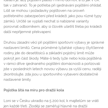
Ideální je, aby pojištění platilo i mimo domov, a to jak v ČR,
tak v zahraničí. To je potřeba při sjednávání pojištění ohlídat.
Lišit se mohou i požadavky pojišťoven na úroveň
potřebného zabezpečení před krádeží, jako jsou různé typy
zámků. Určitě se vyplatí nechat si nabízené varianty
porovnat odborníkem, aby si člověk ušetřil třeba po krádeži
další nepříjemné překvapení.
Druhou zásadní věcí při pojištění sportovní výbavy je správné
nastavení limitů. Cena průměrné lyžařské výbavy čtyřčlenné
rodiny jde do desetitisíců a základní pojistný limit může
pokrýt jen část škody. Máte-li tedy lyže nebo kola pojištěná
v rámci dříve sjednaného pojištění domácnosti a pořizovali
jste v posledních letech novou výbavu za vyšší cenu, raději
zkontrolujte, zda jsou u sportovního vybavení dostatečně
nastavené limity.
Pojistka šitá na míru pro dražší kola
Loni se v Česku ukradlo na 5 200 kol, k majitelům se vrátí
jen každé třetí. Zloději se zaměřují hlavně na dražší