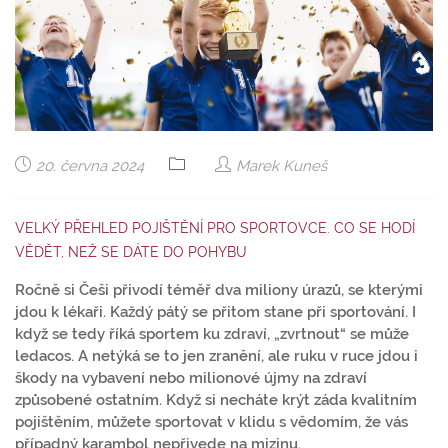
20. června 2024
Marek Kuneš
VELKÝ PŘEHLED POJIŠTĚNÍ PRO SPORTOVCE. CO SE HODÍ
VĚDĚT, NEŽ SE DÁTE DO POHYBU
Ročně si Češi přivodí téměř dva miliony úrazů, se kterými
jdou k lékaři. Každý pátý se přitom stane při sportování. I
když se tedy říká sportem ku zdraví, „zvrtnout“ se může
ledacos. A netýká se to jen zranění, ale ruku v ruce jdou i
škody na vybavení nebo milionové újmy na zdraví
způsobené ostatním. Když si necháte krýt záda kvalitním
pojištěním, můžete sportovat v klidu s vědomím, že vás
případný karambol nepřivede na mizinu.