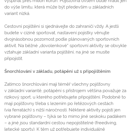
vyšplhat přes milion korun. Pojišťovna ovšem bude hradit jen
do výše limitu, která může být především u základních
variant nízká.
Cestovní pojištění si sjednávejte do zahraničí vždy. A jestli
budete v cizině sportovat, nastavení pojistky věnujte
dvojnásobnou pozornost podle plánovaných sportovních
aktivit. Na běžné „dovolenkové“ sportovní aktivity se obvykle
vztahuje základní varianta pojištění, na jiné se musíte
připojistit.
Šnorchlování v základu, potápění už s připojištěním
Zatímco šnorchlování mají téměř všechny pojišťovny
v základní variantě, potápění s přístrojem většina považuje za
rizikový sport, u kterého potřebujete připojištění. Podobně to
mají pojišťovny třeba s lezením po řetězových cestách
(via ferratách) s nižší náročností. Některé aktivity pojistí jen
vybrané pojišťovny – týká se to mimo jiné seskoku padákem
– a jiné jsou standardní cestou nepojistitelné (freediving,
letecké sporty). K těm už potřebujete individuálně