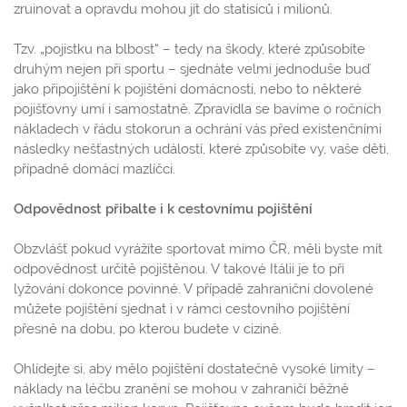
zruinovat a opravdu mohou jít do statisíců i milionů.
Tzv. „pojistku na blbost“ – tedy na škody, které způsobíte
druhým nejen při sportu – sjednáte velmi jednoduše buď
jako připojištění k pojištění domácnosti, nebo to některé
pojišťovny umí i samostatně. Zpravidla se bavíme o ročních
nákladech v řádu stokorun a ochrání vás před existenčními
následky nešťastných událostí, které způsobíte vy, vaše děti,
případně domácí mazlíčci.
Odpovědnost přibalte i k cestovnímu pojištění
Obzvlášť pokud vyrážíte sportovat mimo ČR, měli byste mít
odpovědnost určitě pojištěnou. V takové Itálii je to při
lyžování dokonce povinné. V případě zahraniční dovolené
můžete pojištění sjednat i v rámci cestovního pojištění
přesně na dobu, po kterou budete v cizině.
Ohlídejte si, aby mělo pojištění dostatečně vysoké limity –
náklady na léčbu zranění se mohou v zahraničí běžně