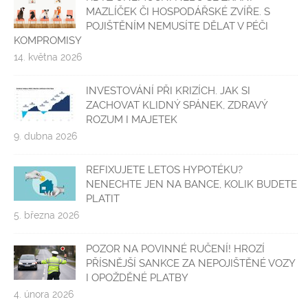
MAZLÍČEK ČI HOSPODÁŘSKÉ ZVÍŘE. S
POJIŠTĚNÍM NEMUSÍTE DĚLAT V PÉČI
KOMPROMISY
14. května 2026
INVESTOVÁNÍ PŘI KRIZÍCH. JAK SI
ZACHOVAT KLIDNÝ SPÁNEK, ZDRAVÝ
ROZUM I MAJETEK
9. dubna 2026
REFIXUJETE LETOS HYPOTÉKU?
NENECHTE JEN NA BANCE, KOLIK BUDETE
PLATIT
5. března 2026
POZOR NA POVINNÉ RUČENÍ! HROZÍ
PŘÍSNĚJŠÍ SANKCE ZA NEPOJIŠTĚNÉ VOZY
I OPOŽDĚNÉ PLATBY
4. února 2026