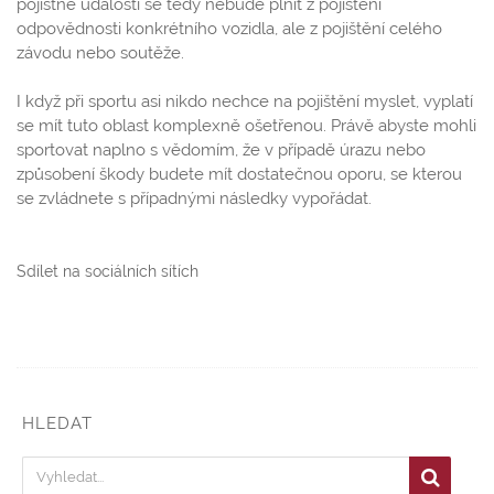
pojistné události se tedy nebude plnit z pojištění
odpovědnosti konkrétního vozidla, ale z pojištění celého
závodu nebo soutěže.
I když při sportu asi nikdo nechce na pojištění myslet, vyplatí
se mít tuto oblast komplexně ošetřenou. Právě abyste mohli
sportovat naplno s vědomím, že v případě úrazu nebo
způsobení škody budete mít dostatečnou oporu, se kterou
se zvládnete s případnými následky vypořádat.
Sdílet na sociálních sítích
HLEDAT