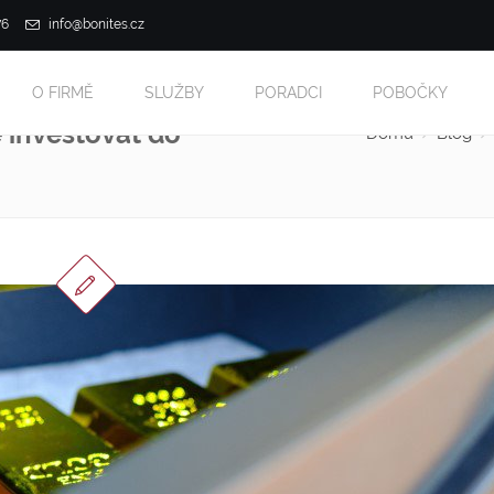
76
info@bonites.cz
O FIRMĚ
SLUŽBY
PORADCI
POBOČKY
é investovat do
Domů
Blog