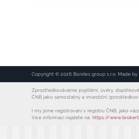
Copyright © 2026 Bonites group s.r.o. Made by
Zprostředkováváme pojištění, úvěry, doplňkové p
ČNB jako samostatný a investiční zprostředkov
I my jsme registrovaní v registru ČNB, jako vá
Více informací najdete na:
https://www.brokert