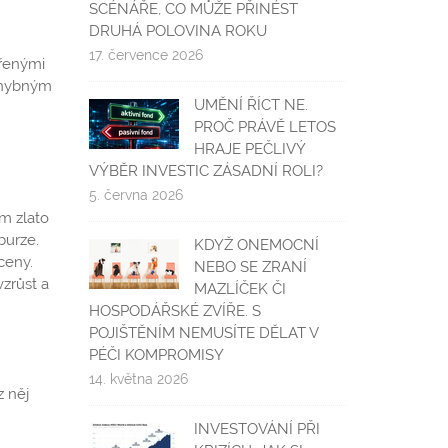
SCÉNÁŘE, CO MŮŽE PŘINÉST
DRUHÁ POLOVINA ROKU
17. července 2026
ěřenými
ochybným
UMĚNÍ ŘÍCT NE.
PROČ PRÁVĚ LETOS
HRAJE PEČLIVÝ
VÝBĚR INVESTIC ZÁSADNÍ ROLI?
5. června 2026
ám zlato
burze.
KDYŽ ONEMOCNÍ
ceny.
NEBO SE ZRANÍ
vzrůst a
MAZLÍČEK ČI
HOSPODÁŘSKÉ ZVÍŘE. S
POJIŠTĚNÍM NEMUSÍTE DĚLAT V
PÉČI KOMPROMISY
14. května 2026
z něj
INVESTOVÁNÍ PŘI