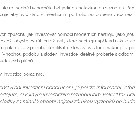
sto, ale rozhodně by nemělo být jedinou položkou na seznamu. Pod
učuje, aby bylo zlato v investičním portfoliu zastoupeno v rozmezí 
ch způsobů, jak investovat pomocí moderních nástrojů, jako jsou
zloží, abyste využili příležitosti, které nabízejí například i akcie 
to pak může v podobě certifikátů, která za vás fond nakoupí, v por
. Vhodnou podobu a složení investice ideálně proberte s odborn
budoucích plánů.
m investice poradíme.
nství ani investiční doporučení, je pouze informační. Info
rodejům, či k jiným investičním rozhodnutím. Pokud tak učin
 Výsledky za minulé období nejsou zárukou výsledků do bud