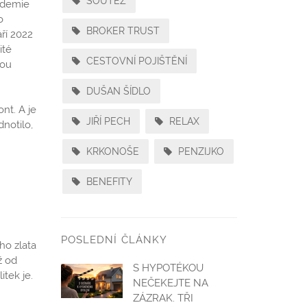
SOUTEZ
ndemie
o
BROKER TRUST
áří 2022
ité
CESTOVNÍ POJIŠTĚNÍ
nou
DUŠAN ŠÍDLO
nt. A je
JIŘÍ PECH
RELAX
notilo,
KRKONOŠE
PENZIJKO
BENEFITY
POSLEDNÍ ČLÁNKY
ího zlata
ž od
S HYPOTÉKOU
itek je.
NEČEKEJTE NA
ZÁZRAK. TŘI