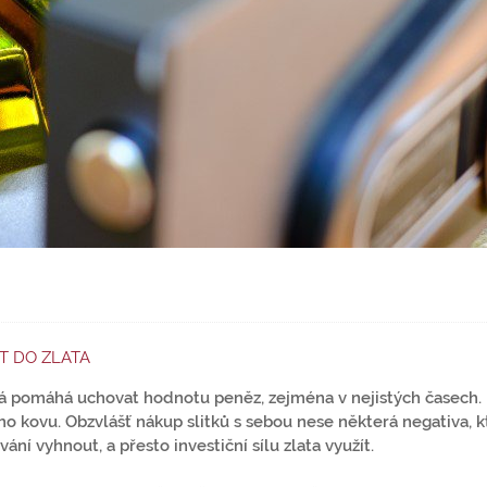
AT DO ZLATA
erá pomáhá uchovat hodnotu peněz, zejména v nejistých časech.
ho kovu. Obzvlášť nákup slitků s sebou nese některá negativa, 
 vyhnout, a přesto investiční sílu zlata využít.