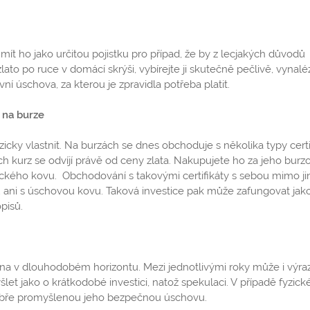
t ho jako určitou pojistku pro případ, že by z lecjakých důvodů
lato po ruce v domácí skrýši, vybírejte ji skutečně pečlivě, vynal
ní úschova, za kterou je zpravidla potřeba platit.
 na burze
yzicky vlastnit. Na burzách se dnes obchoduje s několika typy certi
ich kurz se odvíjí právě od ceny zlata. Nakupujete ho za jeho burz
zického kovu. Obchodování s takovými certifikáty s sebou mimo j
u ani s úschovou kovu. Taková investice pak může zafungovat jako
pisů.
ména v dlouhodobém horizontu. Mezi jednotlivými roky může i výra
šlet jako o krátkodobé investici, natož spekulaci. V případě fyzic
t dobře promyšlenou jeho bezpečnou úschovu.