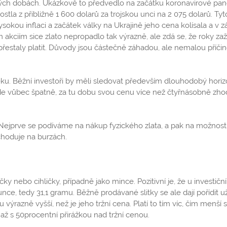
ivých dobách. Ukázkově to předvedlo na začátku koronavirové pa
tla z přibližně 1 600 dolarů za trojskou unci na 2 075 dolarů. Tyt
sokou inflaci a začátek války na Ukrajině jeho cena kolísala a v z
akciím sice zlato nepropadlo tak výrazně, ale zdá se, že roky zaž
přestaly platit. Důvody jsou částečně záhadou, ale nemalou příči
u. Běžní investoři by měli sledovat především dlouhodobý horizo
de vůbec špatně, za tu dobu svou cenu více než čtyřnásobně zhod
rů. Nejprve se podíváme na nákup fyzického zlata, a pak na možnost
bchoduje na burzách.
ky nebo cihličky, případně jako mince. Pozitivní je, že u investičn
nce, tedy 31,1 gramu. Běžně prodávané slitky se ale dají pořídit u
razně vyšší, než je jeho tržní cena. Platí to tím víc, čím menší sl
až s 50procentní přirážkou nad tržní cenou.