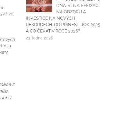
DNA, VLNA REFIXACÍ
le
NA OBZORU A
5 až 20
INVESTICE NA NOVÝCH
REKORDECH. CO PŘINESL ROK 2025
A CO ČEKAT V ROCE 2026?
23. ledna 2026
světových
tfoliu
íkem,
rmace z
íte,
oucna.