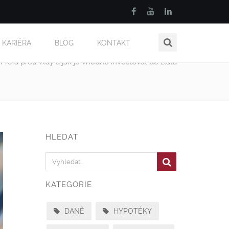
KARIÉRA
BLOG
KONTAKT
Pro a proti: Kdy a jak je vhodné investovat do zlata
HLEDAT
KATEGORIE
DANĚ
HYPOTÉKY