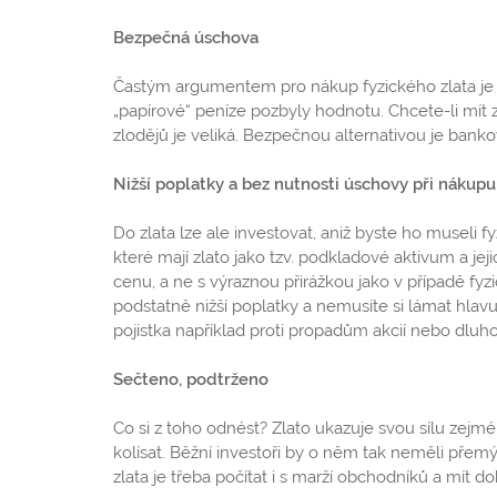
Bezpečná úschova
Častým argumentem pro nákup fyzického zlata je mí
„papírové“ peníze pozbyly hodnotu. Chcete-li mít z
zlodějů je veliká. Bezpečnou alternativou je bankov
Nižší poplatky a bez nutnosti úschovy při nákupu
Do zlata lze ale investovat, aniž byste ho museli f
které mají zlato jako tzv. podkladové aktivum a jej
cenu, a ne s výraznou přirážkou jako v případě fy
podstatně nižší poplatky a nemusíte si lámat hlav
pojistka například proti propadům akcií nebo dluho
Sečteno, podtrženo
Co si z toho odnést? Zlato ukazuje svou sílu zej
kolísat. Běžní investoři by o něm tak neměli přemý
zlata je třeba počítat i s marží obchodníků a mí