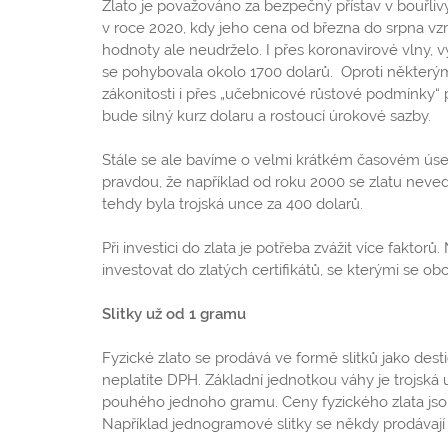
Zlato je považováno za bezpečný přístav v bouřl
v roce 2020, kdy jeho cena od března do srpna vzros
hodnoty ale neudrželo. I přes koronavirové vlny, vy
se pohybovala okolo 1700 dolarů. Oproti některým 
zákonitosti i přes „učebnicové růstové podmínky“ 
bude silný kurz dolaru a rostoucí úrokové sazby.
Stále se ale bavíme o velmi krátkém časovém úsek
pravdou, že například od roku 2000 se zlatu neve
tehdy byla trojská unce za 400 dolarů.
Při investici do zlata je potřeba zvážit více fakto
investovat do zlatých certifikátů, se kterými se o
Slitky už od 1 gramu
Fyzické zlato se prodává ve formě slitků jako destič
neplatíte DPH. Základní jednotkou váhy je trojská u
pouhého jednoho gramu. Ceny fyzického zlata jsou vý
Například jednogramové slitky se někdy prodávají 