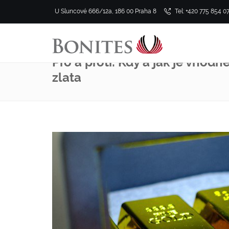
U Sluncové 666/12a, 186 00 Praha 8
Tel: +420 775 854 0
Pro a proti: Kdy a jak je vhodn
zlata