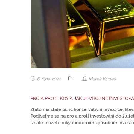
6. října 2022
Marek Kuneš
PRO A PROTI: KDY A JAK JE VHODNÉ INVESTOV
Zlato má stále punc konzervativní investice, kt
Podívejme se na pro a proti investování do žluté
se ale můžete díky moderním způsobům investování