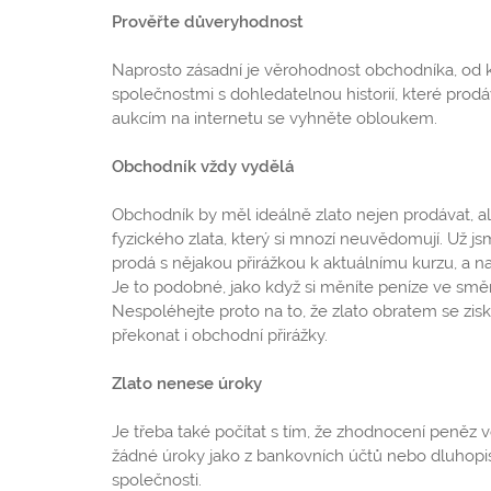
Prověřte důveryhodnost
Naprosto zásadní je věrohodnost obchodníka, od k
společnostmi s dohledatelnou historií, které prod
aukcím na internetu se vyhněte obloukem.
Obchodník vždy vydělá
Obchodník by měl ideálně zlato nejen prodávat, a
fyzického zlata, který si mnozí neuvědomují. Už js
prodá s nějakou přirážkou k aktuálnímu kurzu, a n
Je to podobné, jako když si měníte peníze ve směn
Nespoléhejte proto na to, že zlato obratem se zis
překonat i obchodní přirážky.
Zlato nenese úroky
Je třeba také počítat s tím, že zhodnocení peněz ve
žádné úroky jako z bankovních účtů nebo dluhopisů
společnosti.