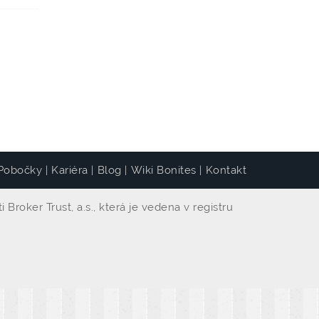
Pobočky
Kariéra
Blog
Wiki Bonites
Kontakt
|
|
|
|
roker Trust, a.s., která je vedena v registru