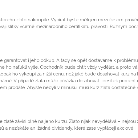
terého zlato nakoupíte. Vybírat byste měli jen mezi časem prov
ávají slitky včetně mezinárodního certifikátu pravosti. Různým p
le garantovat i jeho odkup. A tady se opět dostáváme k problému
me ho naťukli výše. Obchodník bude chtít vždy vydělat, a proto v
aopak ho vykoupí za nižší cenu, než jaké bude dosahovat kurz na 
árně. V případě zlata může přirážka dosahovat i desítek procent 
kem prodáte. Abyste nebyli v minusu, musí kurz zlata dostatečně 
 zlatě závisí plně na jeho kurzu. Zlato nijak nevydělává – nejsou 
 a nezískáte ani žádné dividendy, které zase vyplácejí akciové