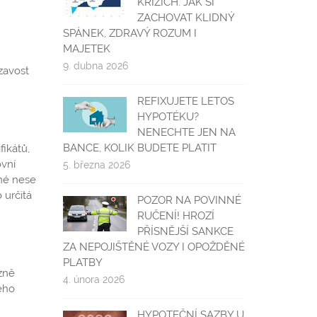
KRIZÍCH. JAK SI
ZACHOVAT KLIDNÝ
SPÁNEK, ZDRAVÝ ROZUM I
MAJETEK
9. dubna 2026
ézavost
REFIXUJETE LETOS
HYPOTÉKU?
NENECHTE JEN NA
BANCE, KOLIK BUDETE PLATIT
fikátů,
ovní
5. března 2026
iné nese
 určitá
POZOR NA POVINNÉ
RUČENÍ! HROZÍ
PŘÍSNĚJŠÍ SANKCE
ZA NEPOJIŠTĚNÉ VOZY I OPOŽDĚNÉ
PLATBY
zně
4. února 2026
kého
HYPOTEČNÍ SAZBY U