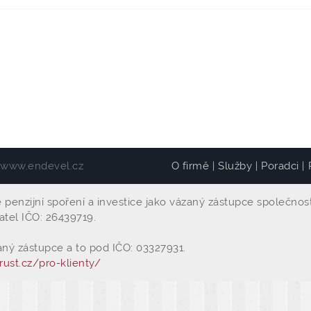
www.endevel.cz
O firmě
Služby
Poradci
|
|
|
enzijní spoření a investice jako vázaný zástupce společnosti B
atel IČO: 26439719.
zaný zástupce a to pod IČO: 03327931.
rust.cz/pro-klienty/