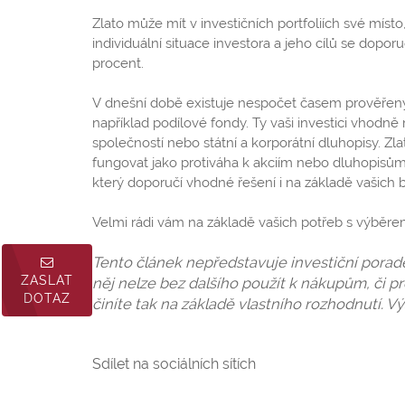
Zlato může mít v investičních portfoliích své mí
individuální situace investora a jeho cílů se dopor
procent.
V dnešní době existuje nespočet časem prověřený
například podílové fondy. Ty vaši investici vhodně ro
společností nebo státní a korporátní dluhopisy. Zla
fungovat jako protiváha k akciím nebo dluhopisům
který doporučí vhodné řešení i na základě vašich 
Velmi rádi vám na základě vašich potřeb s výběre
Tento článek nepředstavuje investiční porade
ZASLAT
něj nelze bez dalšího použít k nákupům, či p
DOTAZ
činíte tak na základě vlastního rozhodnutí.
Sdílet na sociálních sítích