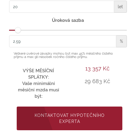
let
Úroková sazba
%
Veškeré úvěrové závazky mohou být max 45% měsíčního čistého
příjmu a max 9ti násobek ročního čistého příjmu.
13 357 Kč
VÝŠE MĚSÍČNÍ
SPLÁTKY:
29 683 Kč
Vaše minimální
měsíční mzda musí
být:
KONTAKTOVAT HYPOTEČNÍHO
EXPERTA