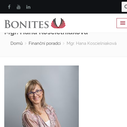
Mgr. Hana Koscielniaková
Domů
Finanční poradci
Mgr. Hana Koscielniaková