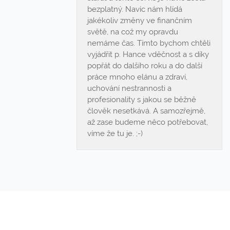
bezplatný. Navíc nám hlídá
jakékoliv změny ve finančním
světě, na což my opravdu
nemáme čas. Tímto bychom chtěli
vyjádřit p. Hance vděčnost a s díky
popřát do dalšího roku a do další
práce mnoho elánu a zdraví,
uchování nestrannosti a
profesionality s jakou se běžně
člověk nesetkává. A samozřejmě,
až zase budeme něco potřebovat,
víme že tu je. ;-)