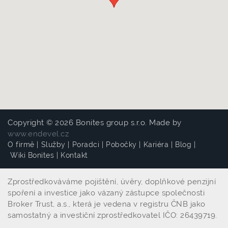
Copyright © 2026 Bonites group s.r.o. Made by
www.endevel.cz
O firmě
|
Služby
|
Poradci
|
Pobočky
|
Kariéra
|
Blog
|
Wiki Bonites
|
Kontakt
Zprostředkováváme pojištění, úvěry, doplňkové penzijní
spoření a investice jako vázaný zástupce společnosti
Broker Trust, a.s., která je vedena v registru ČNB jako
samostatný a investiční zprostředkovatel IČO: 26439719.