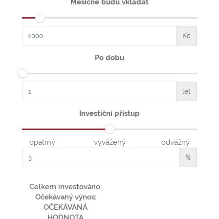
Měsíčně budu vkládat
Kč
Po dobu
let
Investiční přístup
opatrný
vyvážený
odvážný
%
Celkem investováno:
Očekávaný výnos:
OČEKÁVANÁ
HODNOTA