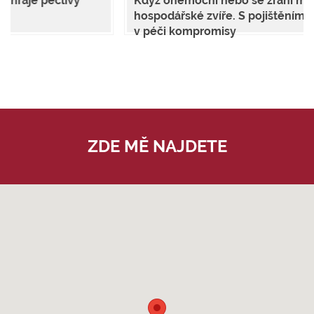
Když onemocní nebo se zraní mazlíček či
hospodářské zvíře. S pojištěním nemusíte dělat
v péči kompromisy
ZDE MĚ NAJDETE