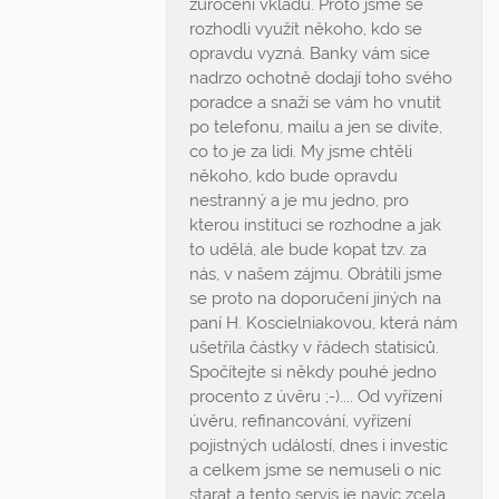
zúročení vkladů. Proto jsme se
rozhodli využít někoho, kdo se
opravdu vyzná. Banky vám sice
nadrzo ochotně dodají toho svého
poradce a snaží se vám ho vnutit
po telefonu, mailu a jen se divíte,
co to je za lidi. My jsme chtěli
někoho, kdo bude opravdu
nestranný a je mu jedno, pro
kterou instituci se rozhodne a jak
to udělá, ale bude kopat tzv. za
nás, v našem zájmu. Obrátili jsme
se proto na doporučení jiných na
paní H. Koscielniakovou, která nám
ušetřila částky v řádech statisíců.
Spočítejte si někdy pouhé jedno
procento z úvěru ;-).... Od vyřízení
úvěru, refinancování, vyřízení
pojistných událostí, dnes i investic
a celkem jsme se nemuseli o nic
starat a tento servis je navíc zcela