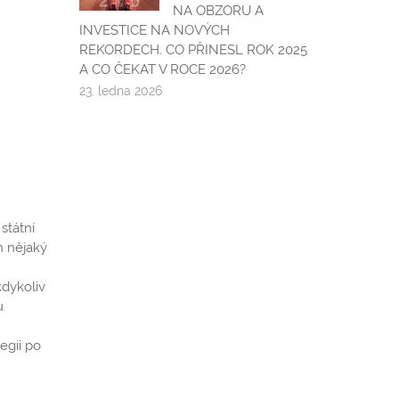
NA OBZORU A
INVESTICE NA NOVÝCH
REKORDECH. CO PŘINESL ROK 2025
A CO ČEKAT V ROCE 2026?
23. ledna 2026
n
státní
h nějaký
kdykoliv
u
egii po