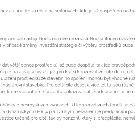
 než 20 000 Kč za rok a na smlouvách, kde je už naspořeno nad 
ují čím dál častěji. Rodič má dvě možnosti: Buď smlouvu uzavře 
 v případě změny investiční strategie či výběru prostředků bude
 dát větší obnos prostředků, až bude dospělé, tak jde pravděpo
estrá a dají se využít jak pro kratší konzervativní cíle do cca tří l
o uložení prostředků ze stavebního spoření mohou být vhodné rů
nad úrovní stavebka. Pro delší cíle deset a více let tu jsou různé
ě, které v dlouhém horizontu dokáží zajistit zhodnocení slušně 
u pohádky o nesmyslných výnosech. U konzervativních fondů se dá
.a. a dynamických 6–8 % p.a. Druhým nešvarem je předplácení po
tice určená pro dítě, tak by horizont, který si předplácíte, nemě