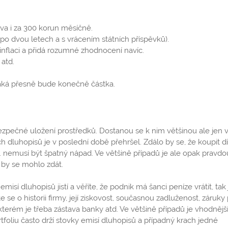
va i za 300 korun měsíčně.
o dvou letech a s vrácením státních příspěvků).
inflaci a přidá rozumné zhodnocení navíc.
atd.
 jaká přesně bude konečně částka.
bezpečné uložení prostředků. Dostanou se k nim většinou ale jen v
h dluhopisů je v poslední době přehršel. Zdálo by se, že koupit dí
 nemusí být špatný nápad. Ve většině případů je ale opak pravdo
 by se mohlo zdát.
misí dluhopisů jistí a věříte, že podnik má šanci peníze vrátit, tak 
se o historii firmy, její ziskovost, současnou zadluženost, záruky
kterém je třeba zástava banky atd. Ve většině případů je vhodnějš
ortfoliu často drží stovky emisí dluhopisů a případný krach jedné