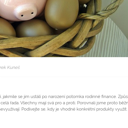
ek Kuneš
í, jakmile se jim ustálí po narození potomka rodinné finance. Způ
u celá řada. Všechny mají svá pro a proti. Porovnali jsme proto běž
nevyužívají. Podívejte se, kdy je vhodné konkrétní produkty využít.