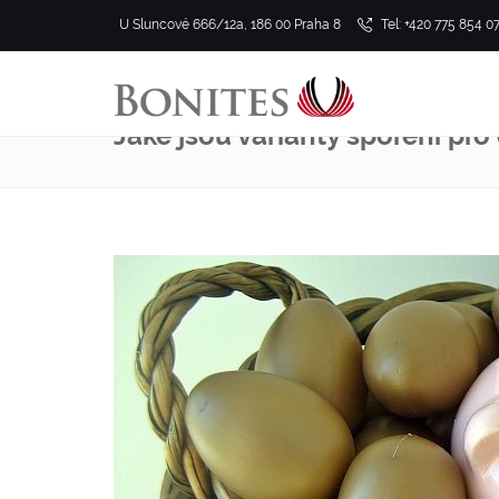
U Sluncové 666/12a, 186 00 Praha 8
Tel: +420 775 854 0
Jaké jsou varianty spoření pro 