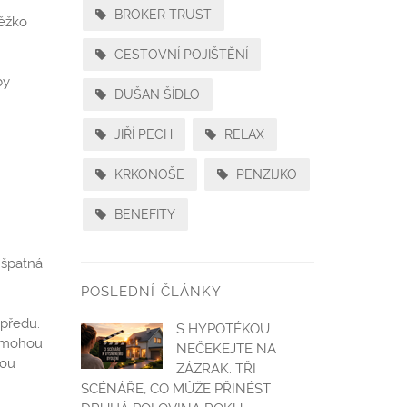
BROKER TRUST
těžko
CESTOVNÍ POJIŠTĚNÍ
by
DUŠAN ŠÍDLO
JIŘÍ PECH
RELAX
KRKONOŠE
PENZIJKO
BENEFITY
 špatná
POSLEDNÍ ČLÁNKY
opředu.
S HYPOTÉKOU
y mohou
NEČEKEJTE NA
nou
ZÁZRAK. TŘI
SCÉNÁŘE, CO MŮŽE PŘINÉST