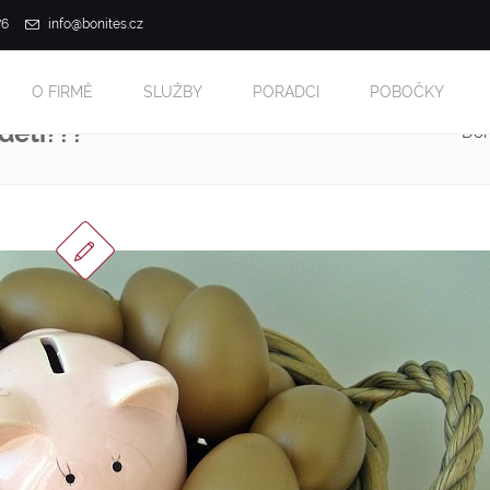
76
info@bonites.cz
O FIRMĚ
SLUŽBY
PORADCI
POBOČKY
děti???
Do