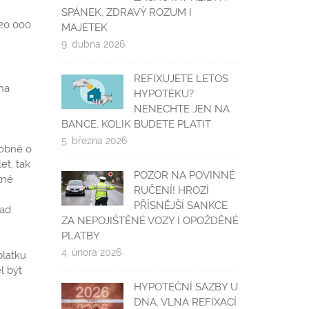
SPÁNEK, ZDRAVÝ ROZUM I
120 000
MAJETEK
9. dubna 2026
REFIXUJETE LETOS
na
HYPOTÉKU?
NENECHTE JEN NA
BANCE, KOLIK BUDETE PLATIT
5. března 2026
dobně o
et, tak
POZOR NA POVINNÉ
zné
RUČENÍ! HROZÍ
PŘÍSNĚJŠÍ SANKCE
nad
ZA NEPOJIŠTĚNÉ VOZY I OPOŽDĚNÉ
PLATBY
4. února 2026
platku
l být
HYPOTEČNÍ SAZBY U
DNA, VLNA REFIXACÍ