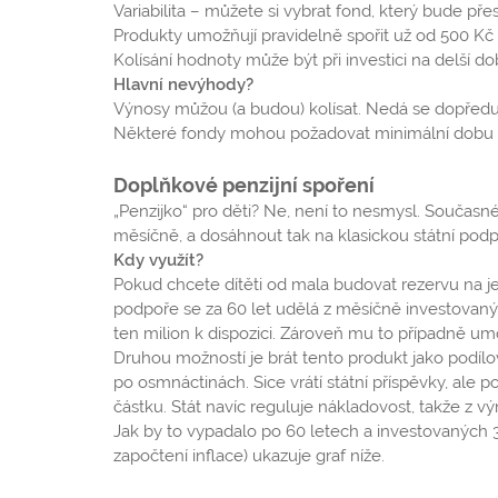
Variabilita – můžete si vybrat fond, který bude pře
Produkty umožňují pravidelně spořit už od 500 Kč 
Kolísání hodnoty může být při investici na delší d
Hlavní nevýhody?
Výnosy můžou (a budou) kolísat. Nedá se dopředu p
Některé fondy mohou požadovat minimální dobu inves
Doplňkové penzijní spoření
„Penzijko“ pro děti? Ne, není to nesmysl. Současn
měsíčně, a dosáhnout tak na klasickou státní podpo
Kdy využít?
Pokud chcete dítěti od mala budovat rezervu na je
podpoře se za 60 let udělá z měsíčně investovaný
ten milion k dispozici. Zároveň mu to případně um
Druhou možností je brát tento produkt jako podílo
po osmnáctinách. Sice vrátí státní příspěvky, ale 
částku. Stát navíc reguluje nákladovost, takže z 
Jak by to vypadalo po 60 letech a investovaných 3
započtení inflace) ukazuje graf níže.