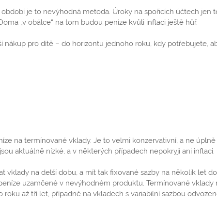
lší období je to nevýhodná metoda. Úroky na spořicích účtech jen 
 Doma „v obálce“ na tom budou peníze kvůli inflaci ještě hůř.
í nákup pro dítě – do horizontu jednoho roku, kdy potřebujete, a
ze na termínované vklady. Je to velmi konzervativní, a ne úplně
sou aktuálně nízké, a v některých případech nepokryjí ani inflaci.
vklady na delší dobu, a mít tak fixované sazby na několik let d
taly peníze uzamčené v nevýhodném produktu. Termínované vklad
 roku až tří let, případně na vkladech s variabilní sazbou odvoze