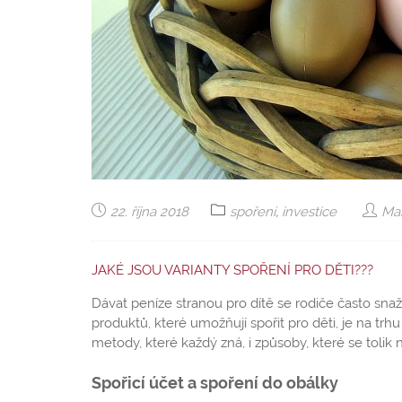
22. října 2018
spoření
,
investice
Mar
JAKÉ JSOU VARIANTY SPOŘENÍ PRO DĚTI???
Dávat peníze stranou pro dítě se rodiče často snaž
produktů, které umožňují spořit pro děti, je na trh
metody, které každý zná, i způsoby, které se tolik 
Spořicí účet a spoření do obálky