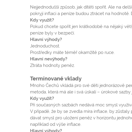
Nejjednodušší způsob, jak dítěti spořit. Ale na de
pokryjí inflaci a peníze budou ztrácet na hodnotě.
Kdy využít?
Pokud chcete spořit jen krátkodobě na nějaký větš
peníze byly v bezpečí.
Hlavní výhody?
Jednoduchost.
Prostředky máte téměř okamžitě po ruce.
Hlavní nevýhody?
Ztráta hodnoty peněz.
Termínované vklady
Mnoho Čechů vkládá pro své děti jednorázově pení
metoda, která má ale i svá úskalí – úrokové sazby j
Kdy využít?
Při současných sazbách nedává moc smysl využívat 
V případě, že by se zvedla míra inflace, by zůs
dávat smysl pro uložení peněz v horizontu jednoho
například od výše inflace.
Hlavní výhody?