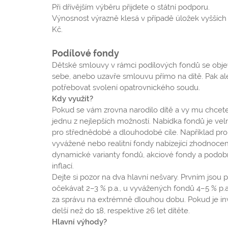
Při dřívějším výběru přijdete o státní podporu.
Výnosnost výrazně klesá v případě úložek vyšších
Kč.
Podílové fondy
Dětské smlouvy v rámci podílových fondů se objev
sebe, anebo uzavře smlouvu přímo na dítě. Pak ale
potřebovat svolení opatrovnického soudu.
Kdy využít?
Pokud se vám zrovna narodilo dítě a vy mu chcete
jednu z nejlepších možností. Nabídka fondů je velmi p
pro střednědobé a dlouhodobé cíle. Například pr
vyvážené nebo realitní fondy nabízející zhodnocení 
dynamické varianty fondů, akciové fondy a podobn
inflací.
Dejte si pozor na dva hlavní nešvary. Prvním jso
očekávat 2–3 % p.a., u vyvážených fondů 4–5 % p
za správu na extrémně dlouhou dobu. Pokud je inves
delší než do 18, respektive 26 let dítěte.
Hlavní výhody?