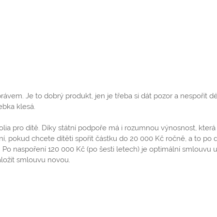
rávem. Je to dobrý produkt, jen je třeba si dát pozor a nespořit d
ebka klesá.
lia pro dítě. Díky státní podpoře má i rozumnou výnosnost, kter
ní, pokud chcete dítěti spořit částku do 20 000 Kč ročně, a to po
. Po naspoření 120 000 Kč (po šesti letech) je optimální smlouvu u
aložit smlouvu novou.