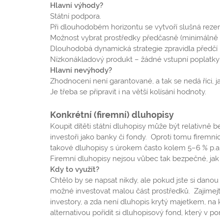
Hlavní výhody?
Státní podpora.
Při dlouhodobém horizontu se vytvoří slušná rezer
Možnost vybrat prostředky předčasně (minimálně p
Dlouhodobá dynamická strategie zpravidla předčí 
Nízkonákladový produkt – žádné vstupní poplatky 
Hlavní nevýhody?
Zhodnocení není garantované, a tak se nedá říci,
Je třeba se připravit i na větší kolísání hodnoty.
Konkrétní (firemní) dluhopisy
Koupit dítěti státní dluhopisy může být relativně 
investoři jako banky či fondy. Oproti tomu firemníc
takové dluhopisy s úrokem často kolem 5–6 % p.a.
Firemní dluhopisy nejsou vůbec tak bezpečné, jak
Kdy to využít?
Chtělo by se napsat nikdy, ale pokud jste si danou e
možné investovat malou část prostředků. Zajímejte 
investory, a zda není dluhopis krytý majetkem, na 
alternativou pořídit si dluhopisový fond, který v p