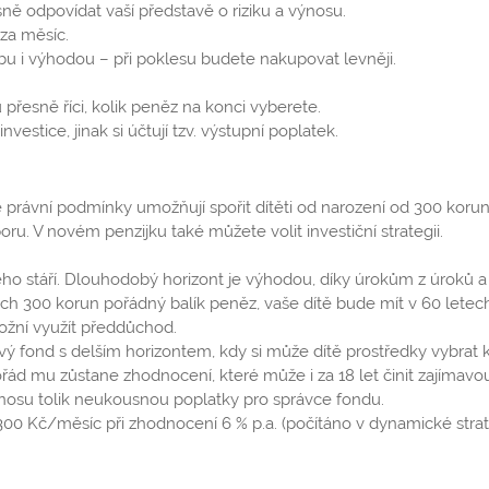
sně odpovídat vaší představě o riziku a výnosu.
za měsíc.
obu i výhodou – při poklesu budete nakupovat levněji.
řesně říci, kolik peněz na konci vyberete.
tice, jinak si účtují tzv. výstupní poplatek.
é právní podmínky umožňují spořit dítěti od narození od 300 koru
ru. V novém penzijku také můžete volit investiční strategii.
ho stáří. Dlouhodobý horizont je výhodou, díky úrokům z úroků a 
ch 300 korun pořádný balík peněz, vaše dítě bude mít v 60 letec
ožní využít předdůchod.
vý fond s delším horizontem, kdy si může dítě prostředky vybrat 
pořád mu zůstane zhodnocení, které může i za 18 let činit zajímavo
výnosu tolik neukousnou poplatky pro správce fondu.
00 Kč/měsíc při zhodnocení 6 % p.a. (počítáno v dynamické strat