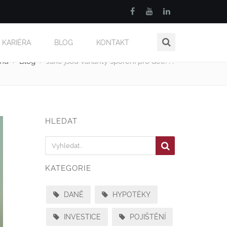
KARIÉRA
BLOG
KONTAKT
mů
Blog
Jaké jsou varianty spoření pro děti???
HLEDAT
KATEGORIE
DANĚ
HYPOTÉKY
INVESTICE
POJIŠTĚNÍ