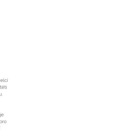
elcí
těti
u.
je
 pro
í