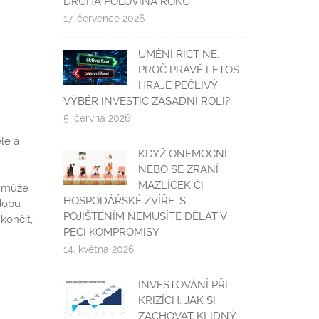
DRUHÁ POLOVINA ROKU
17. července 2026
UMĚNÍ ŘÍCT NE.
PROČ PRÁVĚ LETOS
HRAJE PEČLIVÝ
VÝBĚR INVESTIC ZÁSADNÍ ROLI?
5. června 2026
éle a
KDYŽ ONEMOCNÍ
NEBO SE ZRANÍ
MAZLÍČEK ČI
á může
HOSPODÁŘSKÉ ZVÍŘE. S
 dobu
POJIŠTĚNÍM NEMUSÍTE DĚLAT V
končit,
PÉČI KOMPROMISY
14. května 2026
INVESTOVÁNÍ PŘI
KRIZÍCH. JAK SI
ZACHOVAT KLIDNÝ