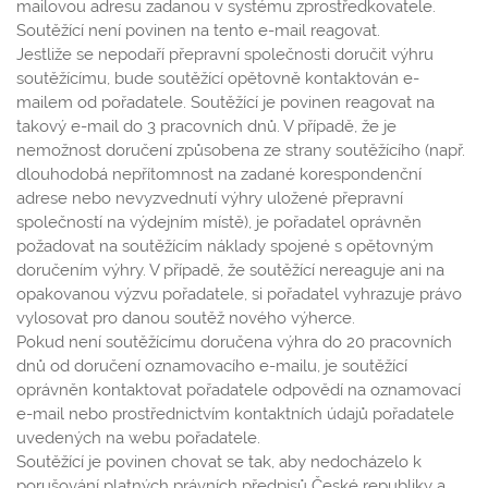
mailovou adresu zadanou v systému zprostředkovatele.
Soutěžící není povinen na tento e-mail reagovat.
Jestliže se nepodaří přepravní společnosti doručit výhru
soutěžícímu, bude soutěžící opětovně kontaktován e-
mailem od pořadatele. Soutěžící je povinen reagovat na
takový e-mail do 3 pracovních dnů. V případě, že je
nemožnost doručení způsobena ze strany soutěžícího (např.
dlouhodobá nepřítomnost na zadané korespondenční
adrese nebo nevyzvednutí výhry uložené přepravní
společností na výdejním místě), je pořadatel oprávněn
požadovat na soutěžícím náklady spojené s opětovným
doručením výhry. V případě, že soutěžící nereaguje ani na
opakovanou výzvu pořadatele, si pořadatel vyhrazuje právo
vylosovat pro danou soutěž nového výherce.
Pokud není soutěžícímu doručena výhra do 20 pracovních
dnů od doručení oznamovacího e-mailu, je soutěžící
oprávněn kontaktovat pořadatele odpovědí na oznamovací
e-mail nebo prostřednictvím kontaktních údajů pořadatele
uvedených na webu pořadatele.
Soutěžící je povinen chovat se tak, aby nedocházelo k
porušování platných právních předpisů České republiky a