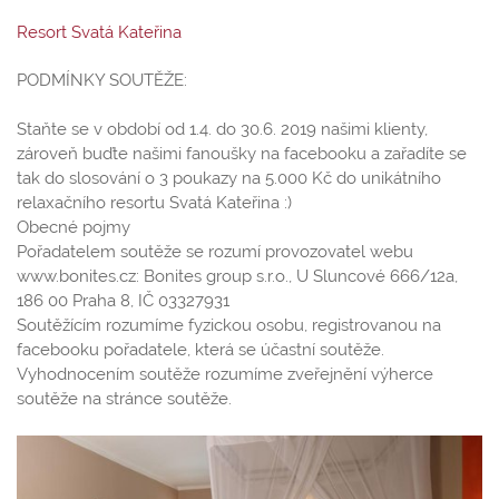
Resort Svatá Kateřina
PODMÍNKY SOUTĚŽE:
Staňte se v období od 1.4. do 30.6. 2019 našimi klienty,
zároveň buďte našimi fanoušky na facebooku a zařadíte se
tak do slosování o 3 poukazy na 5.000 Kč do unikátního
relaxačního resortu Svatá Kateřina :)
Obecné pojmy
Pořadatelem soutěže se rozumí provozovatel webu
www.bonites.cz: Bonites group s.r.o., U Sluncové 666/12a,
186 00 Praha 8, IČ 03327931
Soutěžícím rozumíme fyzickou osobu, registrovanou na
facebooku pořadatele, která se účastní soutěže.
Vyhodnocením soutěže rozumíme zveřejnění výherce
soutěže na stránce soutěže.