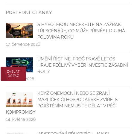
POSLEDNÍ ČLÁNKY
S HYPOTÉKOU NEČEKEJTE NA ZÁZRAK.
TŘI SCÉNÁŘE, CO MŮŽE PŘINÉST DRUHÁ
POLOVINA ROKU
17. července 2026
UMĚNÍ ŘÍCT NE. PROČ PRÁVĚ LETOS
HRAJE PEČLIVÝ VÝBĚR INVESTIC ZÁSADNÍ
ROLI?
ZASLAT
DOTAZ
5. června 2026
KDYŽ ONEMOCNÍ NEBO SE ZRANÍ
MAZLÍČEK ČI HOSPODÁŘSKÉ ZVÍŘE. S
POJIŠTĚNÍM NEMUSÍTE DĚLAT V PÉČI
KOMPROMISY
14. května 2026