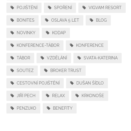
POJIŠTĚNÍ
SPOŘENÍ
VIGVAM RESORT
BONITES
OSLAVA 5 LET
BLOG
NOVINKY
KODAP
KONFERENCE-TÁBOR
KONFERENCE
TÁBOR
VZDĚLÁNÍ
SVATA-KATERINA
SOUTEZ
BROKER TRUST
CESTOVNÍ POJIŠTĚNÍ
DUŠAN ŠÍDLO
JIŘÍ PECH
RELAX
KRKONOŠE
PENZIJKO
BENEFITY