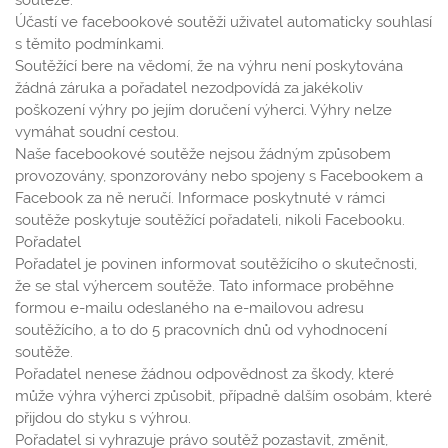
Účastí ve facebookové soutěži uživatel automaticky souhlasí
s těmito podmínkami.
Soutěžící bere na vědomí, že na výhru není poskytována
žádná záruka a pořadatel nezodpovídá za jakékoliv
poškození výhry po jejím doručení výherci. Výhry nelze
vymáhat soudní cestou.
Naše facebookové soutěže nejsou žádným způsobem
provozovány, sponzorovány nebo spojeny s Facebookem a
Facebook za ně neručí. Informace poskytnuté v rámci
soutěže poskytuje soutěžící pořadateli, nikoli Facebooku.
Pořadatel
Pořadatel je povinen informovat soutěžícího o skutečnosti,
že se stal výhercem soutěže. Tato informace proběhne
formou e-mailu odeslaného na e-mailovou adresu
soutěžícího, a to do 5 pracovních dnů od vyhodnocení
soutěže.
Pořadatel nenese žádnou odpovědnost za škody, které
může výhra výherci způsobit, případně dalším osobám, které
přijdou do styku s výhrou.
Pořadatel si vyhrazuje právo soutěž pozastavit, změnit,