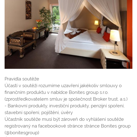
Pravidla soutěže
Účastí v soutěži rozumíme uzavření jakékoliv smlouvy o
finančním produktu v nabídce Bonites group s.r.o.
(zprostředkovatelem smluv je společnost Broker trust, a.s.)
- Bankovní produkty, investiční produkty, penzijní spoření,
stavební spoření, pojištění, úvěry
Účastník soutěže musí být zároveň do vyhlášení soutěže
registrovaný na facebookové stránce stránce Bonites group
(@bonitesgroup)