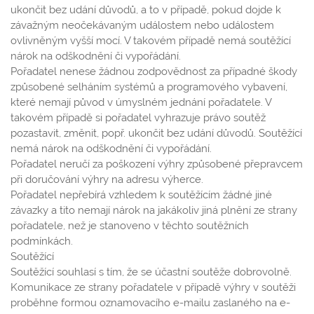
ukončit bez udání důvodů, a to v případě, pokud dojde k
závažným neočekávaným událostem nebo událostem
ovlivněným vyšší mocí. V takovém případě nemá soutěžící
nárok na odškodnění či vypořádání.
Pořadatel nenese žádnou zodpovědnost za případné škody
způsobené selháním systémů a programového vybavení,
které nemají původ v úmyslném jednání pořadatele. V
takovém případě si pořadatel vyhrazuje právo soutěž
pozastavit, změnit, popř. ukončit bez udání důvodů. Soutěžící
nemá nárok na odškodnění či vypořádání.
Pořadatel neručí za poškození výhry způsobené přepravcem
při doručování výhry na adresu výherce.
Pořadatel nepřebírá vzhledem k soutěžícím žádné jiné
závazky a tito nemají nárok na jakákoliv jiná plnění ze strany
pořadatele, než je stanoveno v těchto soutěžních
podmínkách.
Soutěžící
Soutěžící souhlasí s tím, že se účastní soutěže dobrovolně.
Komunikace ze strany pořadatele v případě výhry v soutěži
proběhne formou oznamovacího e-mailu zaslaného na e-