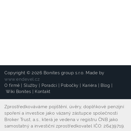
Copyright © 2026 Bonites group s.r.o. Made by
www.endevel.cz
O firmě
|
Služby
|
Poradci
|
Pobočky
|
Kariéra
|
Blog
|
Wiki Bonites
|
Kontakt
Zprostředkováváme pojištění, úvěry, doplňkové penzijní
spoření a investice jako vázaný zástupce společnosti
Broker Trust, a.s., která je vedena v registru ČNB jako
samostatný a investiční zprostředkovatel IČO: 26439719.