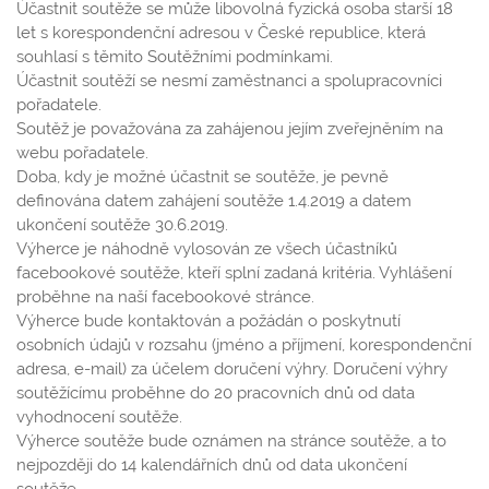
Účastnit soutěže se může libovolná fyzická osoba starší 18
let s korespondenční adresou v České republice, která
souhlasí s těmito Soutěžními podmínkami.
Účastnit soutěží se nesmí zaměstnanci a spolupracovníci
pořadatele.
Soutěž je považována za zahájenou jejím zveřejněním na
webu pořadatele.
Doba, kdy je možné účastnit se soutěže, je pevně
definována datem zahájení soutěže 1.4.2019 a datem
ukončení soutěže 30.6.2019.
Výherce je náhodně vylosován ze všech účastníků
facebookové soutěže, kteří splní zadaná kritéria. Vyhlášení
proběhne na naší facebookové stránce.
Výherce bude kontaktován a požádán o poskytnutí
osobních údajů v rozsahu (jméno a příjmení, korespondenční
adresa, e-mail) za účelem doručení výhry. Doručení výhry
soutěžícímu proběhne do 20 pracovních dnů od data
vyhodnocení soutěže.
Výherce soutěže bude oznámen na stránce soutěže, a to
nejpozději do 14 kalendářních dnů od data ukončení
soutěže.