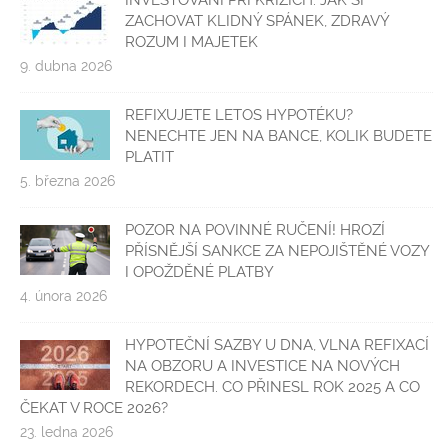
INVESTOVÁNÍ PŘI KRIZÍCH. JAK SI
ZACHOVAT KLIDNÝ SPÁNEK, ZDRAVÝ
ROZUM I MAJETEK
9. dubna 2026
REFIXUJETE LETOS HYPOTÉKU?
NENECHTE JEN NA BANCE, KOLIK BUDETE
PLATIT
5. března 2026
POZOR NA POVINNÉ RUČENÍ! HROZÍ
PŘÍSNĚJŠÍ SANKCE ZA NEPOJIŠTĚNÉ VOZY
I OPOŽDĚNÉ PLATBY
4. února 2026
HYPOTEČNÍ SAZBY U DNA, VLNA REFIXACÍ
NA OBZORU A INVESTICE NA NOVÝCH
REKORDECH. CO PŘINESL ROK 2025 A CO
ČEKAT V ROCE 2026?
23. ledna 2026