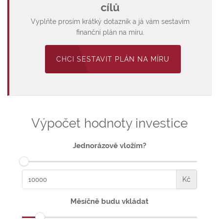
cílů
Vyplňte prosím krátký dotazník a já vám sestavím
finanční plán na míru.
CHCI SESTAVIT PLÁN NA MÍRU
Výpočet hodnoty investice
Jednorázově vložím?
Kč
Měsíčně budu vkládat