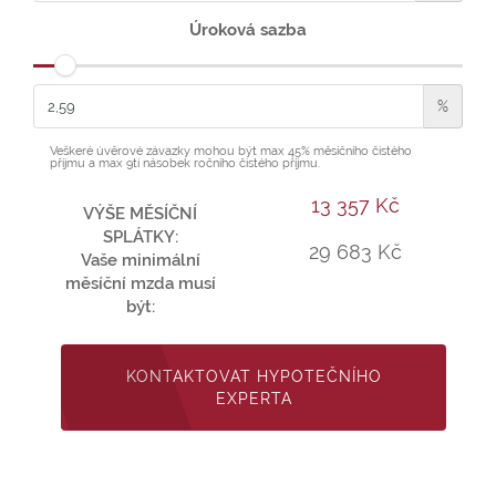
Úroková sazba
%
Veškeré úvěrové závazky mohou být max 45% měsíčního čistého
příjmu a max 9ti násobek ročního čistého příjmu.
13 357 Kč
VÝŠE MĚSÍČNÍ
SPLÁTKY:
29 683 Kč
Vaše minimální
měsíční mzda musí
být:
KONTAKTOVAT HYPOTEČNÍHO
EXPERTA