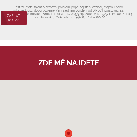
Jestliže máte zájem o cestovní pojištění, popř. pojištění vozidel, majetku nebo
odpovědnosti, doporučujeme Vám sjednání pojištění od DIRECT pojišťovny, a.s.
Údaje o zprostředkovateli: Broker trust, a.s., IČ 26439719, Želetavská 1525/1, 140 00 Praha 4
ZASLAT
Lucie Janovská, Makovského 1341/12, Praha 160 00
DOTAZ
ZDE MĚ NAJDETE