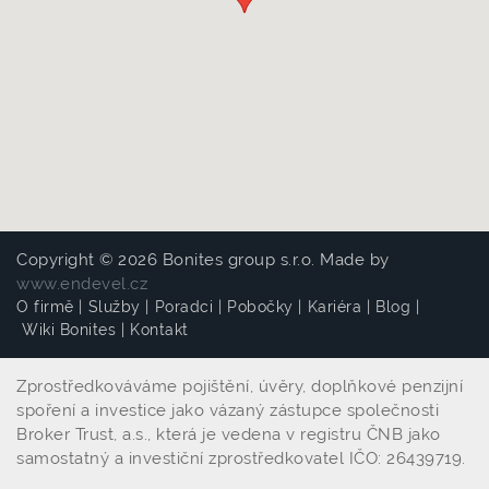
Copyright © 2026 Bonites group s.r.o. Made by
www.endevel.cz
O firmě
|
Služby
|
Poradci
|
Pobočky
|
Kariéra
|
Blog
|
Wiki Bonites
|
Kontakt
Zprostředkováváme pojištění, úvěry, doplňkové penzijní
spoření a investice jako vázaný zástupce společnosti
Broker Trust, a.s., která je vedena v registru ČNB jako
samostatný a investiční zprostředkovatel IČO: 26439719.